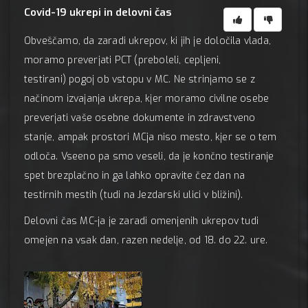
Covid-19 ukrepi in delovni čas
Obveščamo, da zaradi ukrepov, ki jih je določila vlada,
moramo preverjati PCT (preboleli, cepljeni,
testirani) pogoj ob vstopu v MC. Ne strinjamo se z
načinom izvajanja ukrepa, kjer moramo civilne osebe
preverjati vaše osebne dokumente in zdravstveno
stanje, ampak prostori MCja niso mesto, kjer se o tem
odloča. Vseeno pa smo veseli, da je končno testiranje
spet brezplačno in ga lahko opravite čez dan na
testirnih mestih (tudi na Jezdarski ulici v bližini).
Delovni čas MC-ja je zaradi omenjenih ukrepov tudi
omejen na vsak dan, razen nedelje, od 18. do 22. ure.