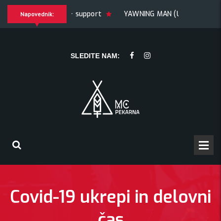
KE
TRYGLAV + support
YAWNING MAN (US), Hrmülja (HR
Napovednik:
MAN (US), Hrmülja (HR), A Gram trip (HR)
KRANKŠVESTER
SLEDITE NAM:
Covid-19 ukrepi in delovni
čas