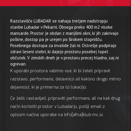
Razstavišče LUBADAR se nahaja tretjem nadstropju
stavbe Lubadar v Pekarni. Obsega preko 400 m2 visoke
mansarde. Prostor je obdan z manjšimi okni, ki jih zakrivajo
polkne, dostop pa je urejen po širokem stopnišču.
Posebnega dostopa za invalide žal ni. Ostrešje podpirajo
zdravi leseni stebri, ki dajejo prostoru posebej topel
občutek. V zimskih dneh je v prostoru precej hladno, saj ni
ogrevan.
K uporabi prostora vabimo vse, ki bi želeli pripravit
razstavo, performans, delavnico ali kakšno drugo mirno
dejavnost, ki je primerna za to lokacijo.
Če želiš rastavljati, pripraviti performans ali na kak drug
način koristiti prostor v Lubadarju, pošlji email z
opisom načina uporabe na info[afna]klub-mc.si.