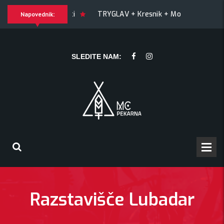
JOY + Match! + Šesti
TRYGLAV + Kresnik + Morywa
YA
Napovednik:
Kresnik + Morywa
YAWNING MAN (US), Hrmülja (HR), A Gram 
SLEDITE NAM:
Razstavišče Lubadar