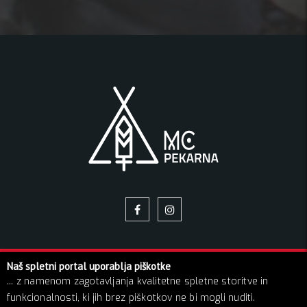
Naš spletni portal uporablja piškotke
© 2026 Pekarna | Vse pravice pridržane!
... z namenom zagotavljanja kvalitetne spletne storitve in
O NAS
NAPOVEDNIK
GALERIJA SLIK
BLOG
KONTAKT
funkcionalnosti, ki jih brez piškotkov ne bi mogli nuditi.