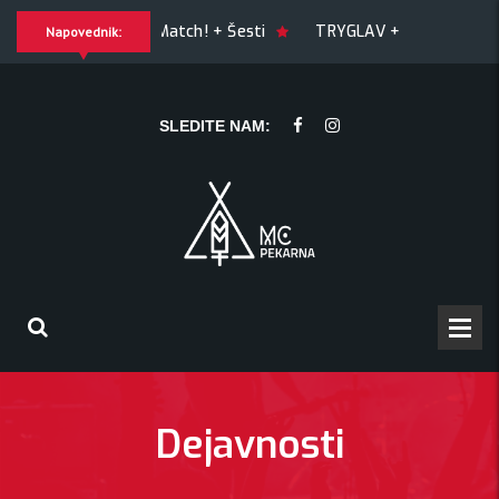
GUILTY OF JOY + Match! + Šesti
TRYGLAV + Kresnik + Mor
Napovednik:
nik + Morywa
YAWNING MAN (US), Hrmülja (HR), A Gram trip 
SLEDITE NAM:
Dejavnosti