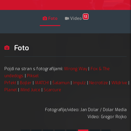
12
Foto
Video
Foto
Pojdi na stran s fotografijami:
Wrong Way
|
Fox & The
undedogs
|
Piksel
Prfekt
|
Bojler
|
MATCH!
|
Šalamun
|
Impulz
|
Necrotize
|
Wildrive
|
Planet
|
Mind Juice
|
Scarcure
Fotografije/video: Jan Dolar / Dolar Media
Video: Gregor Rojko