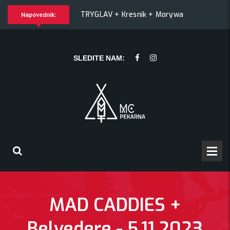
atch! + Šesti
TRYGLAV + Kresnik + Morywa
YAWNING M
Napovednik:
ik + Morywa
YAWNING MAN (US), Hrmülja (HR), A Gram trip (H
SLEDITE NAM:
MAD CADDIES +
Belvedere - 5.11.2023