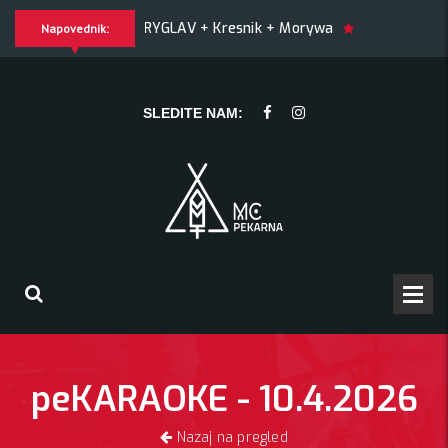
RYGLAV + Kresnik + Morywa
YAWNING MAN (US), Hrmülja (HR
Napovednik:
NING MAN (US), Hrmülja (HR), A Gram trip (HR)
KRANKŠVEST
SLEDITE NAM:
peKARAOKE - 10.4.2026
Nazaj na pregled