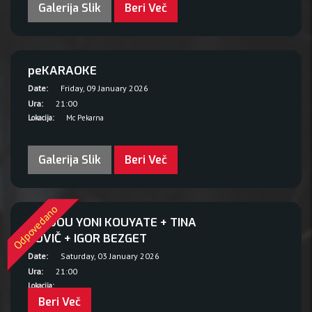
Galerija Slik
Beri Več
peKARAOKE
Date:
Friday, 09 January 2026
Ura:
21:00
Lokacija:
Mc Pekarna
Galerija Slik
Beri Več
Odpovedano
SEYDOU YONI KOUYATE + TINA
SOVIČ + IGOR BEZGET
Date:
Saturday, 03 January 2026
Ura:
21:00
Lokacija:
Beri Več