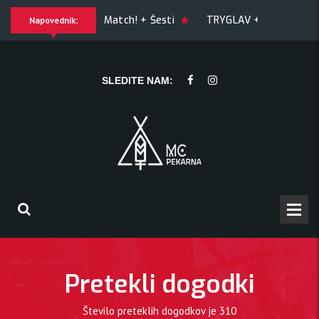
GUILTY OF JOY + Match! + Šesti
TRYGLAV + Kresnik + M
Napovednik:
snik + Morywa
YAWNING MAN (US), Hrmülja (HR), A Gram trip
SLEDITE NAM:
Pretekli dogodki
Število preteklih dogodkov je
310