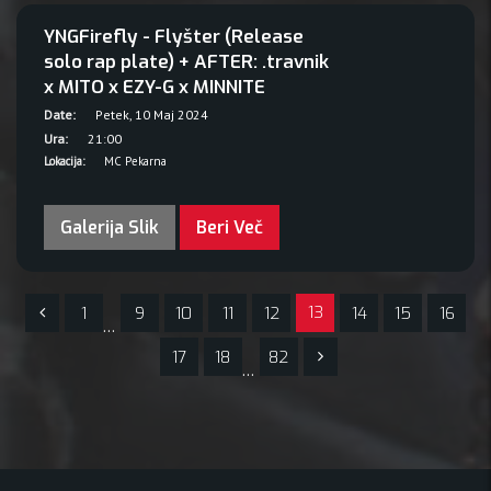
YNGFirefly - Flyšter (Release
solo rap plate) + AFTER: .travnik
x MITO x EZY-G x MINNITE
Date:
Petek, 10 Maj 2024
Ura:
21:00
Lokacija:
MC Pekarna
Galerija Slik
Beri Več
13
1
9
10
11
12
14
15
16
…
17
18
82
…