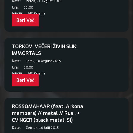
Date:
Petek, 21 Avgust 2015
Ura:
22:00
Lokacija:
MC Pekarna
Beri Več
TORKOVI VEČERI ŽIVIH SLIK:
IMMORTALS
Date:
Torek, 18 Avgust 2015
Ura:
20:00
Lokacija:
MC Pekarna
Beri Več
ROSSOMAHAAR (feat. Arkona
members) // metal // Rus , +
CVINGER (black metal, Si)
Date:
Četrtek, 16 Julij 2015