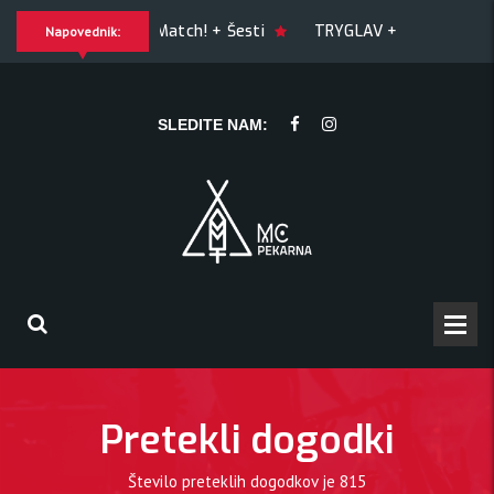
GUILTY OF JOY + Match! + Šesti
TRYGLAV + Kresnik + Mo
Napovednik:
nik + Morywa
YAWNING MAN (US), Hrmülja (HR), A Gram trip 
SLEDITE NAM:
Pretekli dogodki
Število preteklih dogodkov je
815