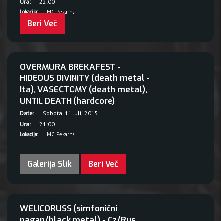
Ura:
22:00
Lokacija:
MC Pekarna
Beri Več
OVERMURA BREKAFEST -
HIDEOUS DIVINITY (death metal -
Ita), VASECTOMY (death metal),
UNTIL DEATH (hardcore)
Date:
Sobota, 11 Julij 2015
Ura:
21:00
Lokacija:
MC Pekarna
Galerija Slik
Beri Več
WELICORUSS (simfonični
pagan/black metal) - Cz/Rus