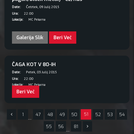
Date:
Četrtek, 09 Julij 2015
Ura:
22:00
Lokacija:
MC Pekarna
Galerija Slik
Beri Več
ČAGA KOT V 80-IH
Date:
Petek, 03 Julij 2015
Ura:
22:00
Lokacija:
MC Pekarna
Beri Več
51
1
47
48
49
50
52
53
54
…
55
56
81
…