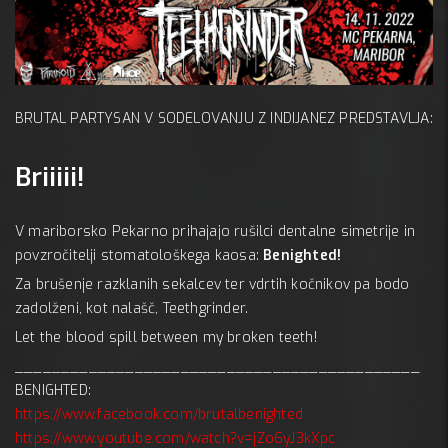
 14 no
BRUTAL PARTYSAN V SODELOVANJU Z INDIJANEZ PREDSTAVLJA:
Mc 
A:
Briiiii!
V mariborsko Pekarno prihajajo rušilci dentalne simetrije in
povzročitelji stomatološkega kaosa:
Benighted!
Za brušenje razklanih sekalcev ter vdrtih kočnikov pa bodo
zadolženi, kot nalašč, Teethgrinder.
Let the blood spill between my broken teeth!
____________________________________________
BENIGHTED:
https://www.facebook.com/brutalbenighted
https://www.youtube.com/watch?v=jZo6yJ3kXpc