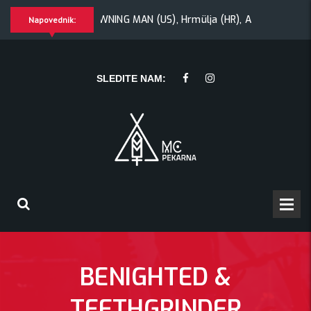
 + Morywa
YAWNING MAN (US), Hrmülja (HR), A Gram trip (HR
Napovednik:
ülja (HR), A Gram trip (HR)
KRANKŠVESTER
SLEDITE NAM:
BENIGHTED &
TEETHGRINDER