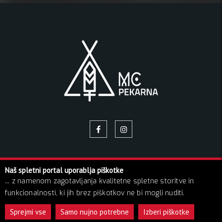
Naš spletni portal uporablja piškotke
© 2026 Pekarna | Vse pravice pridržane!
... z namenom zagotavljanja kvalitetne spletne storitve in
O NAS
NAPOVEDNIK
GALERIJA SLIK
BLOG
funkcionalnosti, ki jih brez piškotkov ne bi mogli nuditi.
KONTAKT
GDPR
Sprejmi vse
Samo nujno potrebne
Izberi piškotke