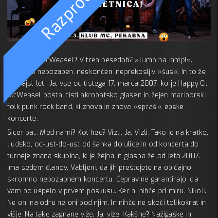
 18 mar
Razprodano
Happy Ol’ McWeasel? V treh besedah? »Jump na lamp!«.
MC 
Prekleto nepozaben, neskončen, neprekosljiv »šus«. In to že
A:
petnajst let!. Ja, vse od tistega 17. marca 2007, ko je Happy Ol'
McWeasel postal tisti akrobatsko glasen in žejen mariborski
folk punk rock band, ki znova in znova »spraši« epske
koncerte.
Sicer pa... Med nami? Kot hec? Vizli. Ja, Vizli. Tako je na kratko,
ljudsko, od-ust-do-ust od šanka do ulice in od koncerta do
turneje znana skupina, ki je žejna in glasna že od leta 2007.
Ima sedem članov. Vabljeni, da jih preštejete na običajno
skromno nepozabnem koncertu. Čeprav ne garantirajo, da
vam bo uspelo v prvem poskusu. Ker ni nihče pri miru. Nikoli.
Ne oni na odru ne oni pod njim. In nihče ne skoči tolikokrat in
višje. Na take zagnane viže. Ja, viže. Kakšne? Nažigaške in