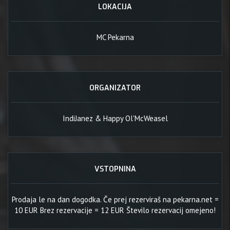
LOKACIJA
MC Pekarna
ORGANIZATOR
IndiJanez & Happy Ol'McWeasel
VSTOPNINA
Prodaja le na dan dogodka. Če prej rezerviraš na pekarna.net =
10 EUR Brez rezervacije = 12 EUR Število rezervacij omejeno!