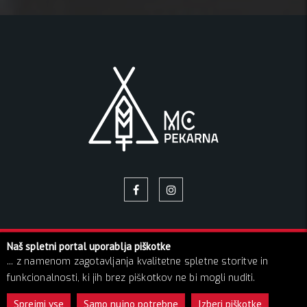
Naš spletni portal uporablja piškotke
© 2026 Pekarna | Vse pravice pridržane!
... z namenom zagotavljanja kvalitetne spletne storitve in
O NAS
NAPOVEDNIK
GALERIJA SLIK
BLOG
funkcionalnosti, ki jih brez piškotkov ne bi mogli nuditi.
KONTAKT
GDPR
Sprejmi vse
Samo nujno potrebne
Izberi piškotke