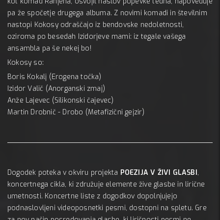
kot komad Ranjena, osvojil naslov popevke tedna, napoveduje
pa že spočetje drugega albuma. Z novimi komadi in številnim
nastopi Kokosy odraščajo iz bendovske nedoletnosti,
oziroma po besedah Izidorjeve mami: iz tegale vašega
ansambla pa še nekej bo!
Kokosy so:
Boris Kokalj (Erogena točka)
Izidor Valič (Anorganski zmaj)
Anže Lajevec (Silikonski čajevec)
Martin Drobnič - Drobo (Metafizični gejzir)
Dogodek poteka v okviru projekta
POEZIJA V ŽIVI GLASBI
,
koncertnega cikla, ki združuje elemente žive glasbe in lirične
umetnosti. Koncertne liste z dogodkov dopolnjujejo
podnaslovljeni videoposnetki pesmi, dostopni na spletu. Gre
za nov način posredovanja glasbe, ki liričnosti pesmi ne