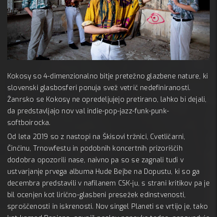
7 oktob
MC 
Kokosy so 4-dimenzionalno bitje pretežno glazbene nature, ki
A:
slovenski glasbosferi ponuja svež vetrič nedefiniranosti.
Žanrsko se Kokosy ne opredeljujejo pretirano, lahko bi dejali,
da predstavljajo nov val indie-pop-jazz-funk-punk-
softboirocka.
Od leta 2019 so z nastopi na Škisovi tržnici, Cvetličarni,
Činčinu, Trnowfestu in podobnih koncertnih prizoriščih
dodobra opozorili nase, naivno pa so se zagnali tudi v
ustvarjanje prvega albuma Hude Bejbe na Dopustu, ki so ga
decembra predstavili v nafilanem CSK-ju, s strani kritikov pa je
bil ocenjen kot lirično-glasbeni presežek edinstvenosti,
sproščenosti in iskrenosti. Nov singel Planeti se vrtijo je, tako