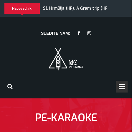
YAWNING MAN (US), Hrmülja (HR), A Gram trip (HR)
KRANK
Napovednik:
rip (HR)
KRANKŠVESTER
SLEDITE NAM:
PE-KARAOKE