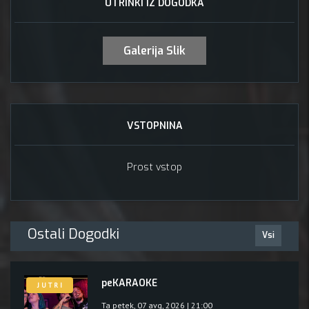
UTRINKI IZ DOGODKA
Galerija Slik
VSTOPNINA
Prost vstop
Ostali Dogodki
Vsi
peKARAOKE
J U T R I
Ta petek, 07 avg, 2026 | 21:00