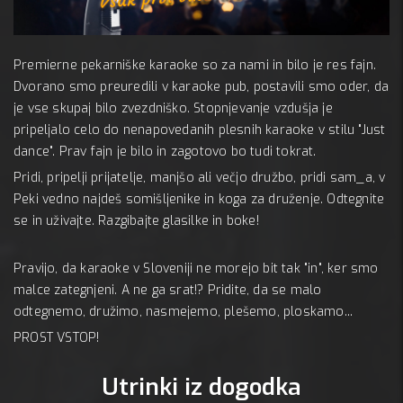
, 1 apr
Premierne pekarniške karaoke so za nami in bilo je res fajn.
Dvorano smo preuredili v karaoke pub, postavili smo oder, da
je vse skupaj bilo zvezdniško. Stopnjevanje vzdušja je
pripeljalo celo do nenapovedanih plesnih karaoke v stilu "Just
dance". Prav fajn je bilo in zagotovo bo tudi tokrat.
Pridi, pripelji prijatelje, manjšo ali večjo družbo, pridi sam_a, v
Peki vedno najdeš somišljenike in koga za druženje. Odtegnite
se in uživajte. Razgibajte glasilke in boke!
Pravijo, da karaoke v Sloveniji ne morejo bit tak "in", ker smo
malce zategnjeni. A ne ga srat!? Pridite, da se malo
odtegnemo, družimo, nasmejemo, plešemo, ploskamo...
PROST VSTOP!
Utrinki iz dogodka