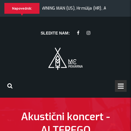
 + Morywa
YAWNING MAN (US), Hrmülja (HR), A Gram trip (HR
Napovednik:
ülja (HR), A Gram trip (HR)
KRANKŠVESTER
SLEDITE NAM:
Akustični koncert -
ALTEREGO