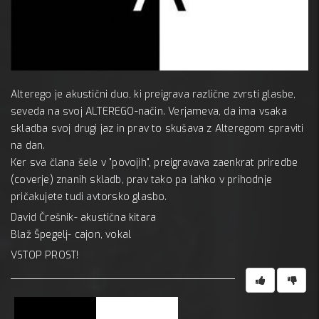
MC 
Alterego je akustični duo, ki preigrava različne zvrsti glasbe,
A:
seveda na svoj ALTEREGO-način. Verjameva, da ima vsaka
skladba svoj drugi jaz in prav to skušava z Alteregom spraviti
na dan.
Ker sva člana šele v "povojih", preigravava zaenkrat priredbe
(coverje) znanih skladb, prav tako pa lahko v prihodnje
pričakujete tudi avtorsko glasbo.
David Črešnik- akustična kitara
Blaž Špegelj- cajon, vokal
VSTOP PROST!