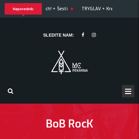
ILTY OF JOY + Match! + Šesti
TRYGLAV + Kresnik + Morywa
Napovednik:
 + Morywa
YAWNING MAN (US), Hrmülja (HR), A Gram trip (HR)
SLEDITE NAM:
BoB RocK