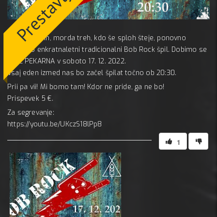
7 dece
Po dveh letih, morda treh, kdo še sploh šteje, ponovno
uvajamo enkratnaletni tradicionalni Bob Rock špil. Dobimo se
v MC PEKARNA v soboto 17. 12. 2022.
Vsaj eden izmed nas bo začel špilat točno ob 20:30.
Prii pa vii! Mi bomo tam! Kdor ne pride, ga ne bo!
Prispevek 5 €.
Za segrevanje:
https://youtu.be/UKczS18lPp8
1