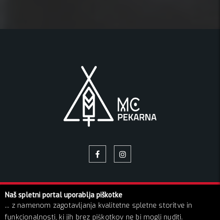
Naš spletni portal uporablja piškotke
© 2026 Pekarna | Vse pravice pridržane!
... z namenom zagotavljanja kvalitetne spletne storitve in
O NAS
NAPOVEDNIK
GALERIJA SLIK
BLOG
funkcionalnosti, ki jih brez piškotkov ne bi mogli nuditi.