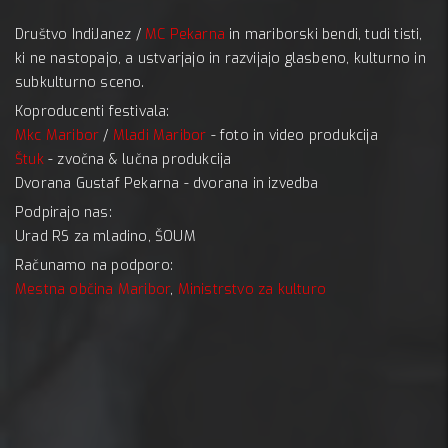
Društvo IndiJanez /
MC Pekarna
in mariborski bendi, tudi tisti,
ki ne nastopajo, a ustvarjajo in razvijajo glasbeno, kulturno in
subkulturno sceno.
Koproducenti festivala:
Mkc Maribor
/
Mladi Maribor
- foto in video produkcija
Štuk
- zvočna & lučna produkcija
Dvorana Gustaf Pekarna - dvorana in izvedba
Podpirajo nas:
Urad RS za mladino, ŠOUM
Računamo na podporo:
Mestna občina Maribor
,
Ministrstvo za kulturo