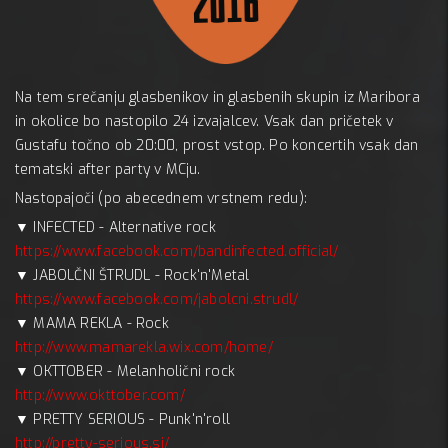
Gus
Na tem srečanju glasbenikov in glasbenih skupin iz Maribora
A:
in okolice bo nastopilo 24 izvajalcev. Vsak dan pričetek v
Gustafu točno ob 20:00, prost vstop. Po koncertih vsak dan
tematski after party v MCju.
Nastopajoči (po abecednem vrstnem redu):
▼ INFECTED - Alternative rock
https://www.facebook.com/bandinfected.official/
▼ JABOLČNI ŠTRUDL - Rock'n'Metal
https://www.facebook.com/jabolcni.strudl/
▼ MAMA REKLA - Rock
http://www.mamarekla.wix.com/home/
▼ OKTTOBER - Melanholični rock
http://www.okttober.com/
▼ PRETTY SERIOUS - Punk'n'roll
http://pretty-serious.si/