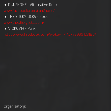
▼ RUN2NONE - Alternative Rock
www.facebook.com/run2none/
▼ THE STICKY LICKS - Rock
www.thestickylicks.com/
▼ V OKOVIH - Punk
https://www.facebook.com/V-okovih-175773999123180/
Organizatorji: