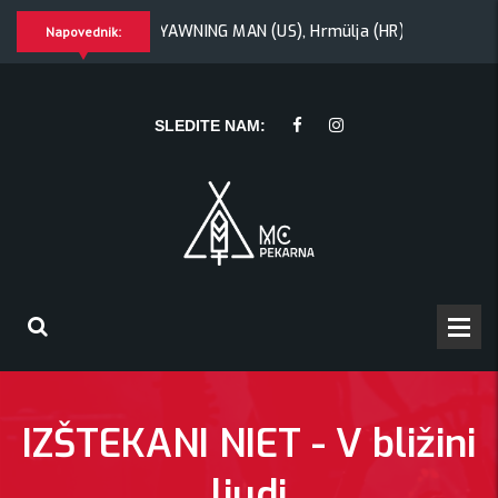
ik + Morywa
YAWNING MAN (US), Hrmülja (HR), A Gram trip (
Napovednik:
rmülja (HR), A Gram trip (HR)
KRANKŠVESTER
SLEDITE NAM:
IZŠTEKANI NIET - V bližini
ljudi