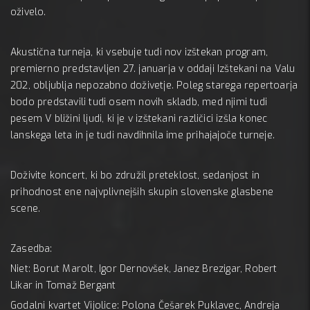
oživelo.
Akustična turneja, ki vsebuje tudi nov izštekan program,
premierno predstavljen 27. januarja v oddaji Izštekani na Valu
202, obljublja nepozabno doživetje. Poleg starega repertoarja
bodo predstavili tudi osem novih skladb, med njimi tudi
pesem V bližini ljudi, ki je v izštekani različici izšla konec
lanskega leta in je tudi navdihnila ime prihajajoče turneje.
Doživite koncert, ki bo združil preteklost, sedanjost in
prihodnost ene najvplivnejših skupin slovenske glasbene
scene.
Zasedba:
Niet: Borut Marolt, Igor Dernovšek, Janez Brezigar, Robert
Likar in Tomaž Bergant
Godalni kvartet Vijolice: Polona Češarek Puklavec, Andreja