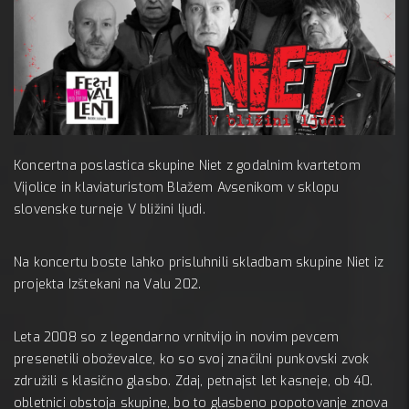
 28 mar
Koncertna poslastica skupine Niet z godalnim kvartetom
arodni
Vijolice in klaviaturistom Blažem Avsenikom v sklopu
slovenske turneje V bližini ljudi.
Na koncertu boste lahko prisluhnili skladbam skupine Niet iz
projekta Izštekani na Valu 202.
Leta 2008 so z legendarno vrnitvijo in novim pevcem
presenetili oboževalce, ko so svoj značilni punkovski zvok
združili s klasično glasbo. Zdaj, petnajst let kasneje, ob 40.
obletnici obstoja skupine, bo to glasbeno popotovanje znova