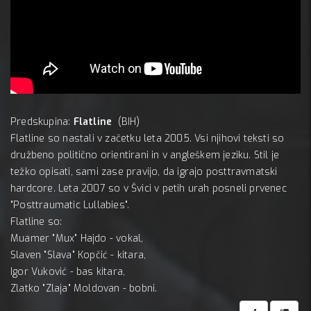
Predskupina:
Flatline
(BIH)
Flatline so nastali v začetku leta 2005. Vsi njihovi teksti so
družbeno politično orientirani in v angleškem jeziku. Stil je
težko opisati, sami zase pravijo, da igrajo posttravmatski
hardcore. Leta 2007 so v Švici v petih urah posneli prvenec
"Posttraumatic Lullabies".
Flatline so:
Muamer "Mux" Hajdo - vokal,
Slaven "Slava" Kopčić - kitara,
Igor Vuković - bas kitara,
Zlatko "Zlaja" Moldovan - bobni.