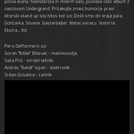
polna elana, holesterola in mokrih sanj, posnela celo album z
naslovom Undergrand. Pričakujte zmes humorja, pravi
kitarski-stand up šov hitov kot so: Došli smo do kraja puta,
Gotičarka, Silvana, Gastarbajter, Metal sviraću, Volim te,
Ekstra... itd.
Pero Defformero so:
Goran "Biške" Biševac - mašinovodja,
Saša Friš - strojni tehnik,
András "Bandi" Ispán - elektronik,
Srđan Golubica - carinik