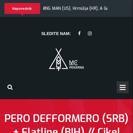
Morywa
YAWNING MAN (US), Hrmülja (HR), A Gram trip (HR)
Napovednik:
ip (HR)
KRANKŠVESTER
SLEDITE NAM:
PERO DEFFORMERO (SRB)
+ Flatline (BIH) // Cikel