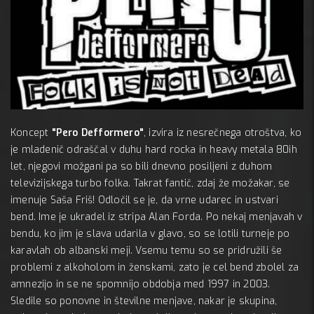
 24 jan
MC 
Koncept
"Pero Defformero"
, izvira iz nesrečnega otroštva, ko
A:
je mladenič odraščal v duhu hard rocka in heavy metala 80ih
let, njegovi možgani pa so bili dnevno posiljeni z duhom
televizijskega turbo folka. Takrat fantič, zdaj že možakar, se
imenuje Saša Friš! Odločil se je, da vrne udarec in ustvari
bend. Ime je ukradel iz stripa Alan Forda. Po nekaj menjavah v
bendu, ko jim je slava udarila v glavo, so se lotili turneje po
karavlah ob albanski meji. Vsemu temu so se pridružili še
problemi z alkoholom in ženskami, zato je cel bend zbolel za
amnezijo in se ne spomnijo obdobja med 1997 in 2003.
Sledile so ponovne in številne menjave, nakar je skupina,