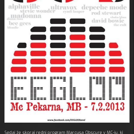
, 7 febr
Mc Peka
Sedaj že skoraj redni program Marcusa Obscure v MC-ju, ki