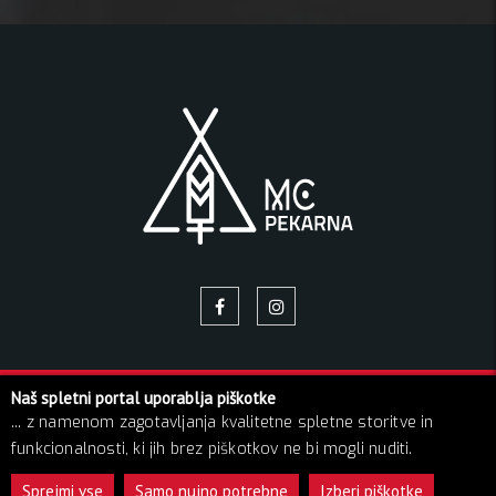
Naš spletni portal uporablja piškotke
© 2026 Pekarna | Vse pravice pridržane!
... z namenom zagotavljanja kvalitetne spletne storitve in
O NAS
NAPOVEDNIK
GALERIJA SLIK
BLOG
funkcionalnosti, ki jih brez piškotkov ne bi mogli nuditi.
KONTAKT
GDPR
Sprejmi vse
Samo nujno potrebne
Izberi piškotke