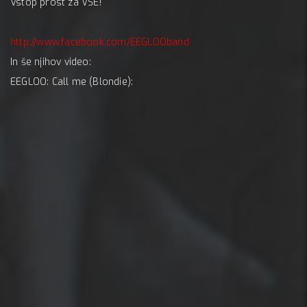
Vstop prost za VSE!
http://www.facebook.com/EEGLOOband
In še njihov video:
EEGLOO: Call me (Blondie):