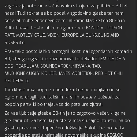
zagotavlja potovanje s časovnim strojem za približno 30 let
nazaj! Tudi tokrat se bo podal v zgodovino glasbe ter nam
serviral muhe enodnevnice ter all-time klasike teh 80-ih in
90ih. Plesali boste lahko na glam rock: BON JOVI, POISON
RATT, MOTLEY CRUE, VIXEN, EUROPE,LA GUNS,GUNS AND
ROSES itd.
Prav tako boste lahko pretegnili kosti na legendarnih komadih
90,s ter grungea ki je zaznamoval to dekado: TEMPLE OF A
DOG, PEARL JAM, SOUNDGARDEN,NIRVANA, TAD,
MUDHONEY,UGLY KID JOE, JANES ADDICTION, RED HOT CHILI
PEPPERS itd.
Tudi klasičnega popa iz obeh dekad ne bo manjkalo in še
ogromno drugih, tudi takšnih, ki si jih boste vi zaželeli za
popoln party, ki bo trajal vse do pete ure zjutraj.
Za vse ljubitelje glasbe 80-tih je to zagotovo večer, ki ga ne
gre zamudit! Za tiste, ki pa ste ta leta slučajno izpustili, pa bo
glasba pravo enciklopedično doživetje. Sploh, ker bo party
obogatila po stažu najmlajša novomeška skupina EEGLOO,