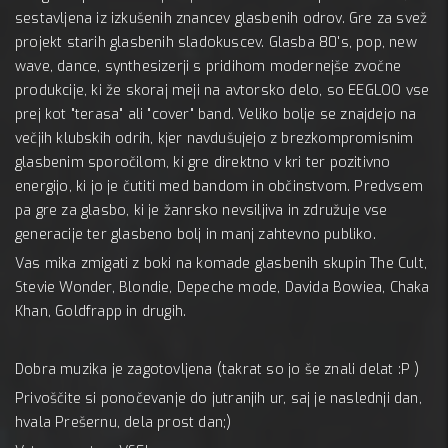
sestavljena iz izkušenih znancev glasbenih odrov. Gre za svež
projekt starih glasbenih sladokuscev. Glasba 80's, pop, new
wave, dance, synthesizerji s pridihom modernejše zvočne
produkcije, ki že skoraj meji na avtorsko delo, so EEGLOO vse
prej kot "terasa" ali "cover" band. Veliko bolje se znajdejo na
večjih klubskih odrih, kjer navdušujejo z brezkompromisnim
glasbenim sporočilom, ki gre direktno v kri ter pozitivno
energijo, ki jo je čutiti med bandom in občinstvom. Predvsem
pa gre za glasbo, ki je žanrsko nevsiljiva in združuje vse
generacije ter glasbeno bolj in manj zahtevno publiko.
Vas mika zmigati z boki na komade glasbenih skupin The Cult,
Stevie Wonder, Blondie, Depeche mode, Davida Bowiea, Chaka
Khan, Goldfrapp in drugih.
Dobra muzika je zagotovljena (takrat so jo še znali delat :P )
Privoščite si ponočevanje do jutranjih ur, saj je naslednji dan,
hvala Prešernu, dela prost dan;)