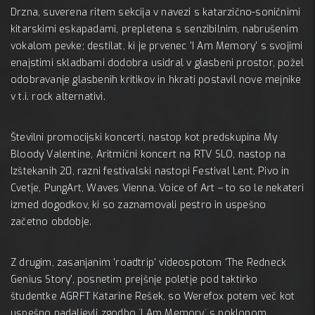
Drzna, suverena ritem sekcija v navezi s katarzično-soničnimi
kitarskimi eskapadami, prepletena s senzibilnim, nabrušenim
vokalom pevke; destilat, ki je prvenec 'I Am Memory' s svojimi
enajstimi skladbami dodobra usidral v glasbeni prostor, požel
odobravanje glasbenih kritikov in hkrati postavil nove mejnike
v t.i. rock alternativi.
Številni promocijski koncerti, nastop kot predskupina My
Bloody Valentine, Aritmični koncert na RTV SLO, nastop na
Izštekanih 20, razni festivalski nastopi Festival Lent, Pivo in
Cvetje, PungArt, Waves Vienna, Voice of Art – to so le nekateri
izmed dogodkov, ki so zaznamovali pestro in uspešno
začetno obdobje.
Z drugim, zasanjanim 'roadtrip' videospotom 'The Redneck
Genius Story', posnetim prejšnje poletje pod taktirko
študentke AGRFT Katarine Rešek, so Werefox potem več kot
uspešno nadaljevli zgodbo ´I Am Memory´ s poklonom