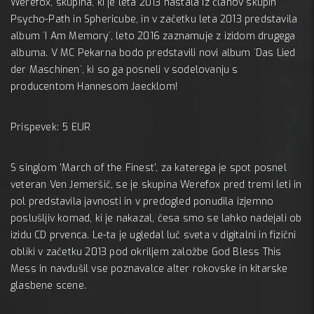
Werefox, skupina, ki je leta 2013 nastala iz članov skupin
MC Peka
Psycho-Path in Sphericube, in v začetku leta 2013 predstavila
album ´I Am Memory´, leto 2016 zaznamuje z izidom drugega
albuma. V MC Pekarna bodo predstavili novi album ´Das Lied
der Maschinen´, ki so ga posneli v sodelovanju s
producentom Hannesom Jaecklom!
Prispevek: 5 EUR
S singlom 'March of the Finest', za katerega je spot posnel
veteran Ven Jemeršič, se je skupina Werefox pred tremi leti in
pol predstavila javnosti in v predogled ponudila izjemno
poslušljiv komad, ki je nakazal, česa smo se lahko nadejali ob
izidu CD prvenca. Le-ta je ugledal luč sveta v digitalni in fizični
obliki v začetku 2013 pod okriljem založbe God Bless This
Mess in navdušil vse poznavalce alter rokovske in kitarske
glasbene scene.