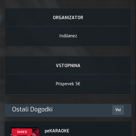
ORGANIZATOR
IndiJanez
VSTOPNINA
Prispevek 5€
Ostali Dogodki
Vsi
peKARAOKE
DANES!