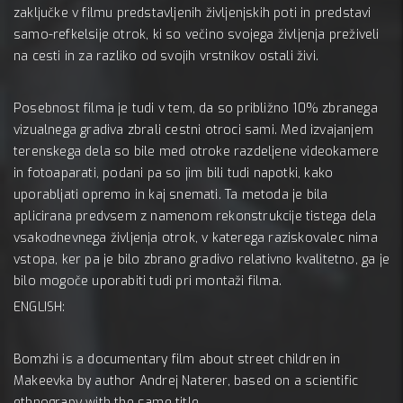
zaključke v filmu predstavljenih življenjskih poti in predstavi
samo-refkelsije otrok, ki so večino svojega življenja preživeli
na cesti in za razliko od svojih vrstnikov ostali živi.
Posebnost filma je tudi v tem, da so približno 10% zbranega
vizualnega gradiva zbrali cestni otroci sami. Med izvajanjem
terenskega dela so bile med otroke razdeljene videokamere
in fotoaparati, podani pa so jim bili tudi napotki, kako
uporabljati opremo in kaj snemati. Ta metoda je bila
aplicirana predvsem z namenom rekonstrukcije tistega dela
vsakodnevnega življenja otrok, v katerega raziskovalec nima
vstopa, ker pa je bilo zbrano gradivo relativno kvalitetno, ga je
bilo mogoče uporabiti tudi pri montaži filma.
ENGLISH:
Bomzhi is a documentary film about street children in
Makeevka by author Andrej Naterer, based on a scientific
ethnograpy with the same title.