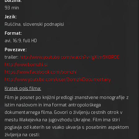
Dolžina:
93 min
Jezik:
Ruščina, slovenski podnapisi
Format:
avi, 16:9, full HD
Povezave:
trailer:
http://www.youtube.com/watch?v=IgXlm9X0RDE
http://www.bomzhi.si
https://www.facebook.com/bomzhi
http://www.youtube.com/user/BomzhiDocumentary
Kratek opis filma:
Film je posnet po knjižni predlogi znanstvene monografije z
istim naslovom in ima format antropološkega
dokumentarnega filma. Govori o življenju cestnih otrok v
mestu Makejevka na jugovzhodu Ukrajine. Film ima štiri
poglavja od katerih se vsako ukvarja s posebnim aspektom
življenja na cesti: