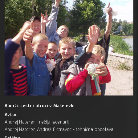
13 dece
Mc Peka
Bomži: cestni otroci v Makejevki
Avtor:
Andrej Naterer - režija, scenarij
Andrej Naterer, Andraž Fištravec - tehnična obdelava