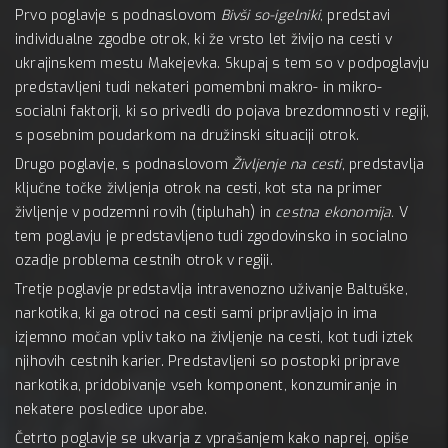
Prvo poglavje s podnaslovom
Bivši so-igelniki
, predstavi
individualne zgodbe otrok, ki že vrsto let živijo na cesti v
ukrajinskem mestu Makejevka. Skupaj s tem so v podpoglavju
predstavljeni tudi nekateri pomembni makro- in mikro-
socialni faktorji, ki so privedli do pojava brezdomnosti v regiji,
s posebnim poudarkom na družinski situaciji otrok.
Drugo poglavje, s podnaslovom
Življenje na cesti
, predstavlja
ključne točke življenja otrok na cesti, kot sta na primer
življenje v podzemni rovih (tipluhah) in
cestna ekonomija.
V
tem poglavju je predstavljeno tudi zgodovinsko in socialno
ozadje problema cestnih otrok v regiji.
Tretje poglavje predstavlja intravenozno uživanje Baltuške,
narkotika, ki ga otroci na cesti sami pripravljajo in ima
izjemno močan vpliv tako na življenje na cesti, kot tudi iztek
njihovih cestnih karier. Predstavljeni so postopki priprave
narkotika, pridobivanje vseh komponent, konzumiranje in
nekatere posledice uporabe.
Četrto poglavje se ukvarja z vprašanjem kako naprej, opiše