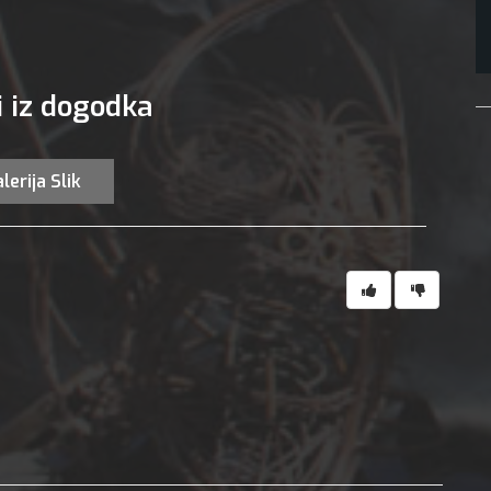
i iz dogodka
lerija Slik