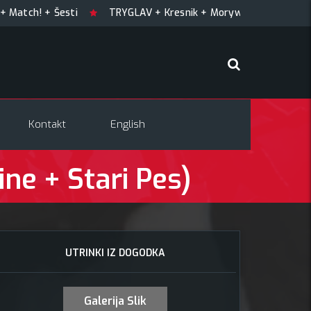
! + Šesti
TRYGLAV + Kresnik + Morywa
YAWNING MAN (
Kontakt
English
ne + Stari Pes)
UTRINKI IZ DOGODKA
Galerija Slik