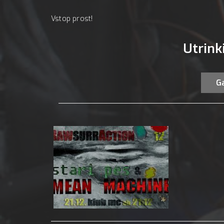
Vstop prost!
Utrink
Ga