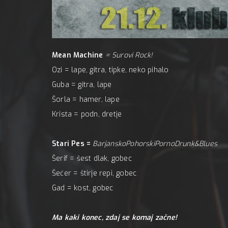
Mc 
A:
Mean Machine
= Surovi Rock!
Ozi = lape, gitra, tipke, neko pihalo
Guba = gitra, lape
Šorla = hamer, lape
Krista = podn, dretje
Stari Pes
=
BarjanskoPohorskiPornoDrunk&Blues
Šerif = šest dlak, gobec
Šećer = štirje repi, gobec
Gad = kost, gobec
Ma kaki konec, zdaj se komaj začne!