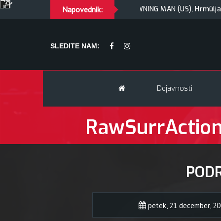
LAV + Kresnik + Morywa
Napovednik:
YAWNING MAN (US), Hrmülja (HR), A
SLEDITE NAM:
Dejavnosti
RawSurrAction 
POD
petek, 21 december, 20